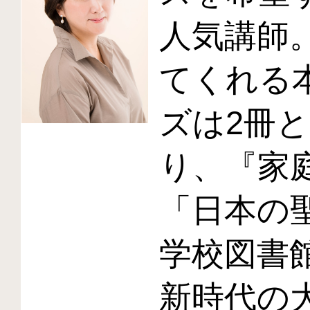
人気講師
てくれる
ズは2冊
り、『家
「日本の
学校図書
新時代の