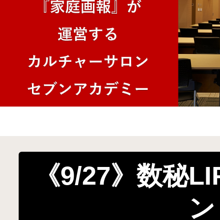
《9/27》数秘L
ン