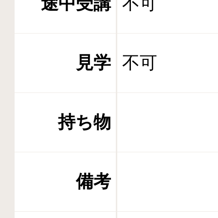
途中受講
不可
見学
不可
持ち物
備考