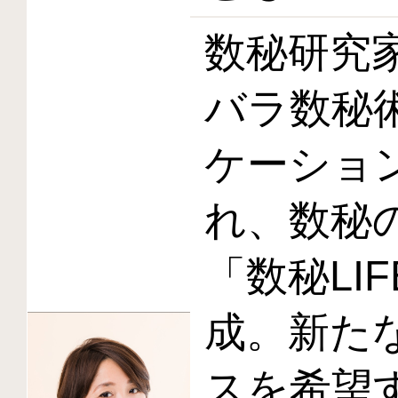
数秘研究
バラ数秘
ケーショ
れ、数秘
「数秘LIF
成。新た
スを希望