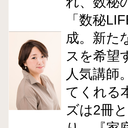
れ、数秘
「数秘LIF
成。新た
スを希望
人気講師
てくれる
ズは2冊
り、『家