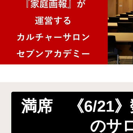
満席 《6/21
のサ