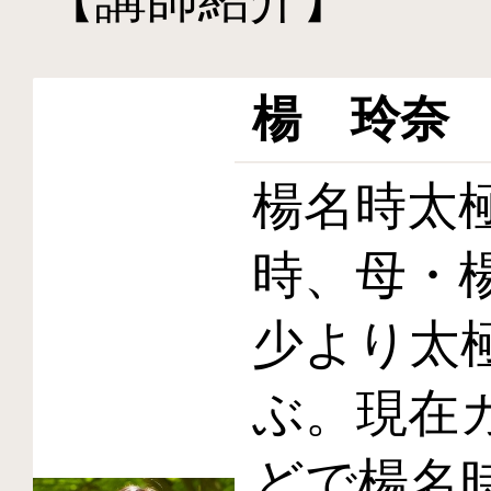
楊 玲奈
楊名時太
時、母・
少より太
ぶ。現在
どで楊名