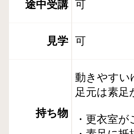
途中受講
可
見学
可
動きやすい
足元は素足か
持ち物
・更衣室が
・素足に抵