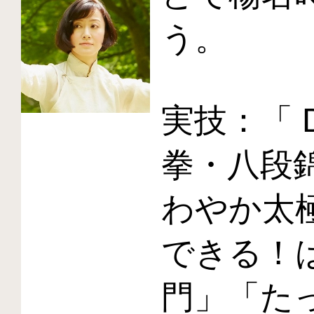
う。
実技：「 
拳・八段錦
わやか太極
できる！
門」「た