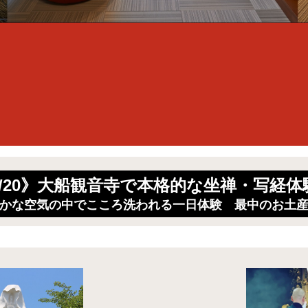
5/20》大船観音寺で本格的な坐禅・写経
かな空気の中でこころ洗われる一日体験 最中のお土