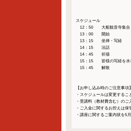
スケジュール　

　12：50　　大船観音寺集合　
　13：00　　開始

　13：15　　坐禅・写経

　14：15　　法話

　14：45　　祈禱

　15：15　　皆様の写経を
　15：45　　解散

【お申し込み時のご注意事項】
・スケジュールは変更すること
・受講料（教材費含む）のご
・ご入金に関するお控えは保管
・講座に関するご案内状を5月