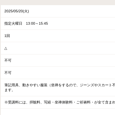
2025/05/20(火)
指定火曜日 13:00～15:45
1回
△
不可
不可
筆記用具、動きやすい服装（坐禅をするので、ジーンズやスカート
ます。
※受講料には、拝観料、写経・坐禅体験料・ご祈祷料・が全て含ま