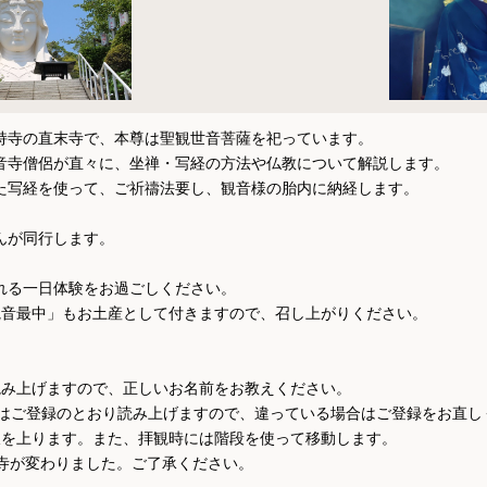
持寺の直末寺で、本尊は聖観世音菩薩を祀っています。

音寺僧侶が直々に、坐禅・写経の方法や仏教について解説します。

た写経を使って、ご祈禱法要し、観音様の胎内に納経します。

が同行します。

れる一日体験をお過ごしください。

観音最中」もお土産として付きますので、召し上がりください。

み上げますので、正しいお名前をお教えください。

様はご登録のとおり読み上げますので、違っている場合はご登録をお直しく
坂を上ります。また、拝観時には階段を使って移動します。

寺が変わりました。ご了承ください。
