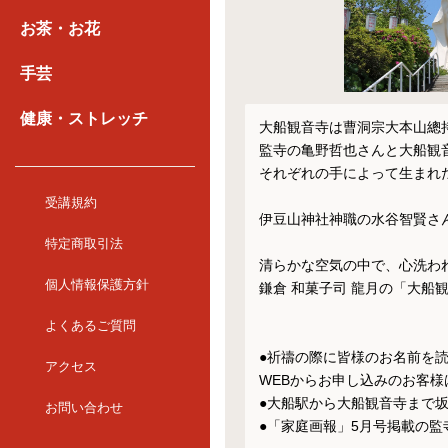
お茶・お花
手芸
健康・ストレッチ
大船観音寺は曹洞宗大本山總
監寺の亀野哲也さんと大船観
それぞれの手によって生まれ
受講規約
伊豆山神社神職の水谷智賢さん
特定商取引法
清らかな空気の中で、心洗わ
個人情報保護方針
鎌倉 和菓子司 龍月の「大船
よくあるご質問
●祈禱の際に皆様のお名前を読
アクセス
WEBからお申し込みのお客
●大船駅から大船観音寺まで
お問い合わせ
●「家庭画報」5月号掲載の監