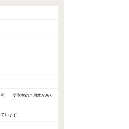
不可）　更衣室のご用意があり
れています。