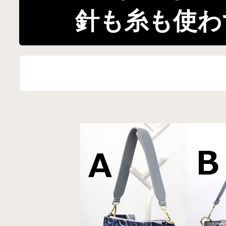
針も糸も使わ