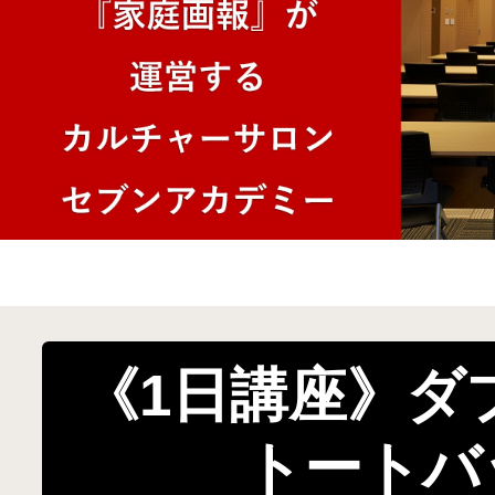
《1日講座》ダ
トートバ