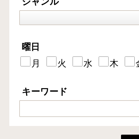
ジャンル
曜日
月
火
水
木
キーワード