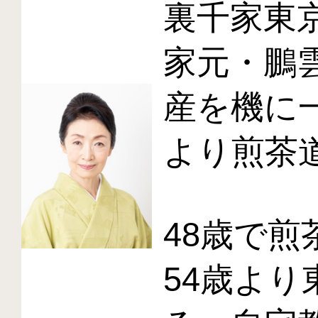
裏千家東
家元・鵬
産を機に
より煎茶
48歳で
54歳よ