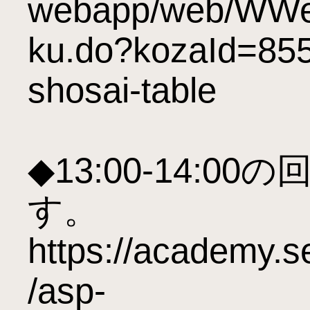
webapp/web/WWe
ku.do?kozaId=85
shosai-table

◆13:00-14:
す。

https://academy.
/asp-