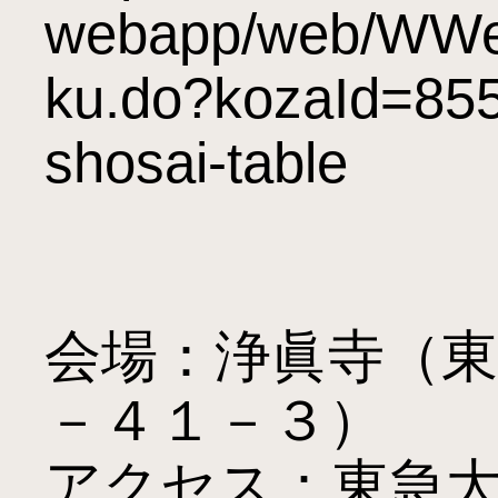
webapp/web/WWe
ku.do?kozaId=85
shosai-table

会場：浄眞寺（東
－４１－３）

アクセス：東急