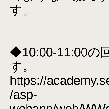
す。

◆10:00-11:
す。

https://academy.
/asp-
webapp/web/WWe