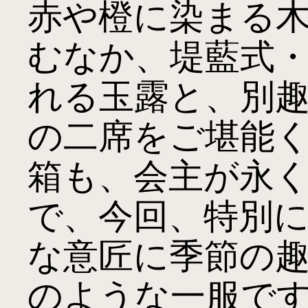
赤や橙に染まる
むなか、堤藍式
れる玉露と、別
の二席をご堪能
箱も、会主が永
で、今回、特別
な意匠に季節の
のような一服です