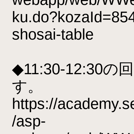
ku.do?kozaId=85
shosai-table

◆11:30-12:
す。

https://academy.
/asp-